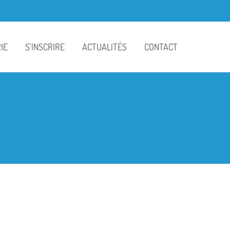
IE
S’INSCRIRE
ACTUALITÉS
CONTACT
colaire
Contrat de scolarisation
Bulletins d’information
nu
Règlement financier
Actualités
ille
Traitement des données
La classe de Pamela
personnelles
airie
La classe de Sylvie
La classe de Béatrice
La classe de Rachel