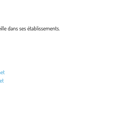
La classe de Louise
La classe de Camille
ille dans ses établissements.
L’actualité de l’APEL
Agenda de l’école
et
et