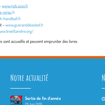
 –
www.npb.asso.fr
e-piriac
.fr
-handball.fr
et –
www.guerandebasket.fr
w.lireetfairelire.org/
ves sont accueillis et peuvent emprunter des livres
Notre actualité
N
Sortie de fin d’année
29 Juin 2026