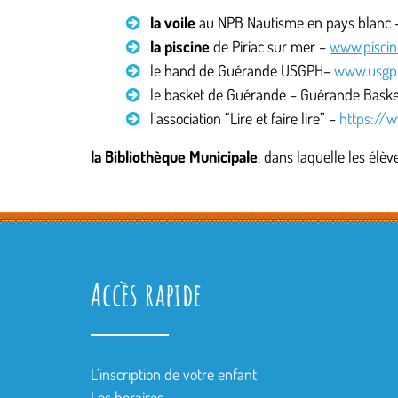
la voile
au NPB Nautisme en pays blanc
la piscine
de Piriac sur mer –
www.piscin
le hand de Guérande USGPH–
www.usgph
le basket de Guérande – Guérande Bask
l’association “Lire et faire lire” –
https://ww
la Bibliothèque Municipale
, dans laquelle les élè
Accès rapide
L’inscription de votre enfant
Les horaires