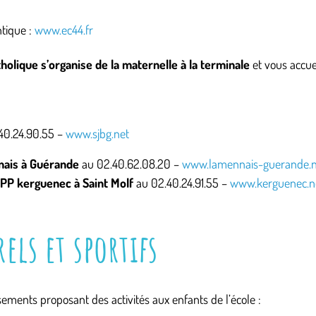
L’APEL
ntique :
www.ec44.fr
Règlement intérieur
L’OGEC
olique s’organise de la maternelle à la terminale
et vous accue
Nos partenaires
40.24.90.55 –
www.sjbg.net
nais à Guérande
au 02.40.62.08.20 –
www.lamennais-guerande.n
PP kerguenec à Saint Molf
au 02.40.24.91.55 –
www.kerguenec.n
els et sportifs
sements proposant des activités aux enfants de l’école :