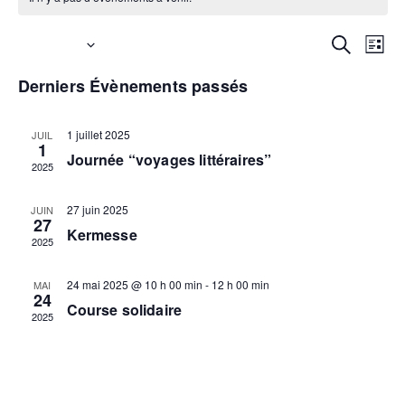
Reche
Na
À venir
Recherche
Liste
Sélectionnez
Derniers Évènements passés
de
et
une
date.
vu
1 juillet 2025
JUIL
navi
1
Journée “voyages littéraires”
2025
Év
de
27 juin 2025
JUIN
27
Kermesse
2025
vues
24 mai 2025 @ 10 h 00 min
-
12 h 00 min
MAI
24
Évèn
Course solidaire
2025