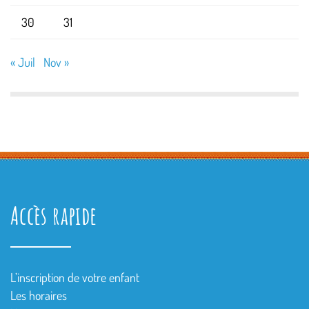
30
31
« Juil
Nov »
Accès rapide
L’inscription de votre enfant
Les horaires