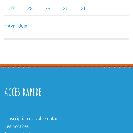
27
28
29
30
31
« Avr
Juin »
Accès rapide
L’inscription de votre enfant
Les horaires