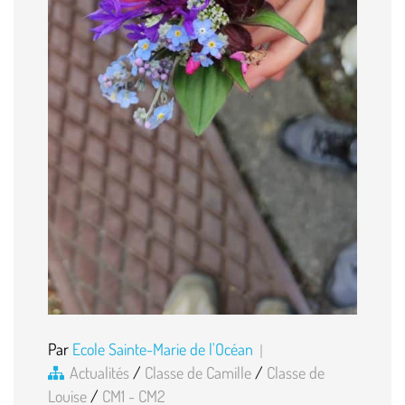
Par
Ecole Sainte-Marie de l'Océan
Actualités
/
Classe de Camille
/
Classe de
Louise
/
CM1 - CM2