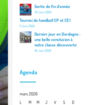
Sortie de fin d’année
La classe de Louise
29 Juin 2026
La classe de Camille
Tournoi de handball CP et CE1
11 Juin 2026
L’actualité de l’APEL
Dernier jour en Dordogne :
une belle conclusion à
Agenda de l’école
notre classe découverte
05 Juin 2026
Agenda
mars 2026
L
M
M
J
V
S
D