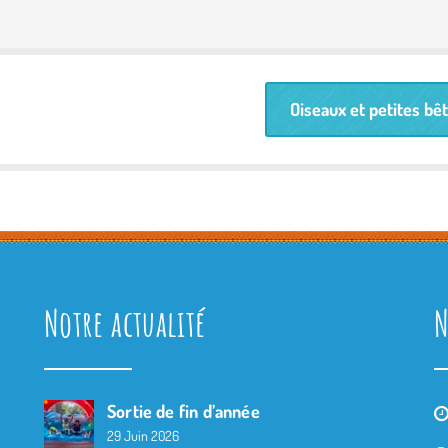
Oiseaux et petites bê
Notre actualité
N
Sortie de fin d’année
29 Juin 2026