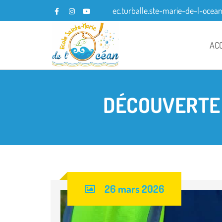
ec.turballe.ste-marie-de-l-ocea
AC
DÉCOUVERTE 
26 mars 2026