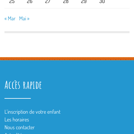
25
26
27
28
29
30
« Mar
Mai »
Accès rapide
L’inscription de votre enfant
Les horaires
Nous contacter