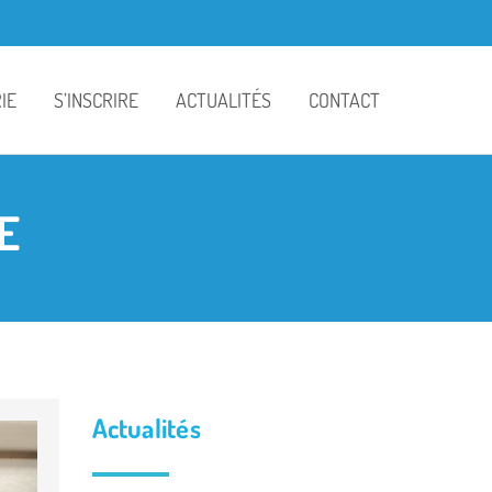
IE
S’INSCRIRE
ACTUALITÉS
CONTACT
colaire
Contrat de scolarisation
Bulletins d’information
E
nu
Règlement financier
Actualités
ille
Traitement des données
La classe de Pamela
personnelles
airie
La classe de Sylvie
La classe de Béatrice
Actualités
La classe de Rachel