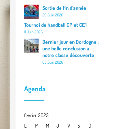
Sortie de fin d’année
La classe de Louise
29 Juin 2026
La classe de Camille
Tournoi de handball CP et CE1
11 Juin 2026
L’actualité de l’APEL
Dernier jour en Dordogne :
une belle conclusion à
Agenda de l’école
notre classe découverte
05 Juin 2026
Agenda
février 2023
L
M
M
J
V
S
D