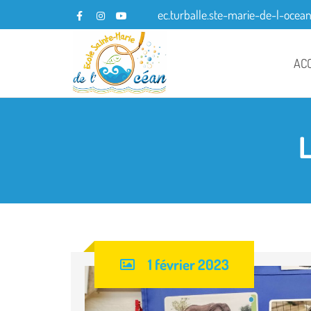
ec.turballe.ste-marie-de-l-ocea
AC
1 février 2023