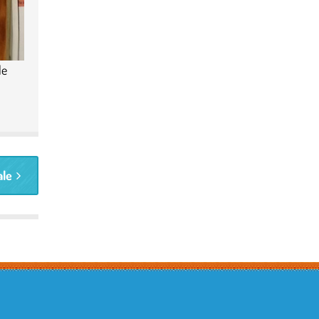
le
ale