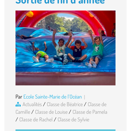
Par
Ecole Sainte-Marie de l'Océan
Actualités
/
Classe de Béatrice
/
Classe de
Camille
/
Classe de Louise
/
Classe de Pamela
/
Classe de Rachel
/
Classe de Sylvie