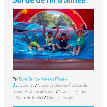
Par
Ecole Sainte-Marie de l'Océan
Actualités
/
Classe de Béatrice
/
Classe de
Camille
/
Classe de Louise
/
Classe de Pamela
/
Classe de Rachel
/
Classe de Sylvie