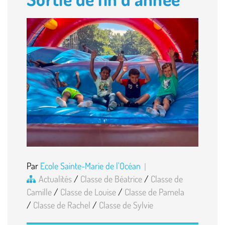
Par
Ecole Sainte-Marie de l'Océan
Actualités
/
Classe de Béatrice
/
Classe de
Camille
/
Classe de Louise
/
Classe de Pamela
/
Classe de Rachel
/
Classe de Sylvie