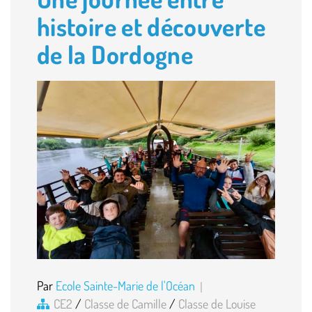
histoire et découverte
de la Dordogne
Par
Ecole Sainte-Marie de l'Océan
CE2
/
Classe de Camille
/
Classe de Louise