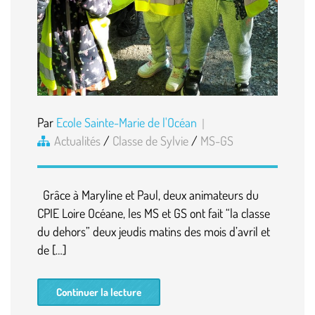
Par
Ecole Sainte-Marie de l'Océan
Actualités
/
Classe de Sylvie
/
MS-GS
Grâce à Maryline et Paul, deux animateurs du
CPIE Loire Océane, les MS et GS ont fait “la classe
du dehors” deux jeudis matins des mois d’avril et
de […]
Continuer la lecture