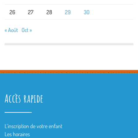
26
27
28
29
30
« Août
Oct »
Accès rapide
L’inscription de votre enfant
Les horaires