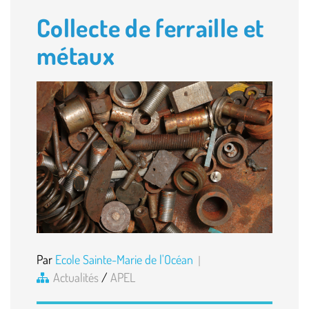
Collecte de ferraille et
métaux
Par
Ecole Sainte-Marie de l'Océan
Actualités
/
APEL