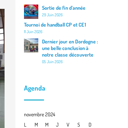
Sortie de fin d’année
La classe de Louise
29 Juin 2026
La classe de Camille
Tournoi de handball CP et CE1
11 Juin 2026
L’actualité de l’APEL
Dernier jour en Dordogne :
une belle conclusion à
Agenda de l’école
notre classe découverte
05 Juin 2026
Agenda
novembre 2024
L
M
M
J
V
S
D