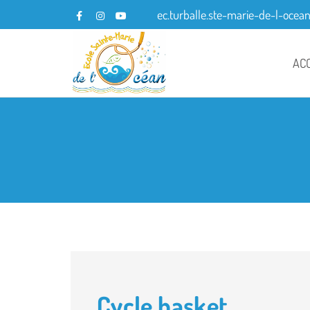
ec.turballe.ste-marie-de-l-ocea
AC
Cycle basket