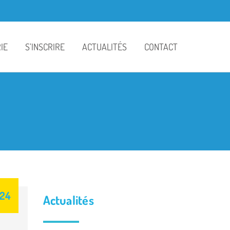
IE
S’INSCRIRE
ACTUALITÉS
CONTACT
colaire
Contrat de scolarisation
Bulletins d’information
nu
Règlement financier
Actualités
ille
Traitement des données
La classe de Pamela
personnelles
airie
La classe de Sylvie
024
La classe de Béatrice
Actualités
La classe de Rachel