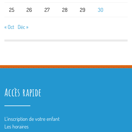
25
26
27
28
29
30
« Oct
Déc »
Accès rapide
L’inscription de votre enfant
Les horaires