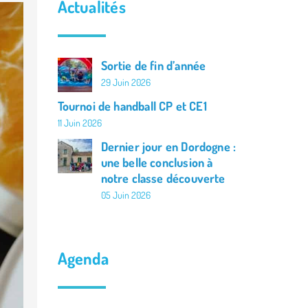
Actualités
La classe de Louise
La classe de Camille
Sortie de fin d’année
29 Juin 2026
L’actualité de l’APEL
Tournoi de handball CP et CE1
Agenda de l’école
11 Juin 2026
Dernier jour en Dordogne :
une belle conclusion à
notre classe découverte
05 Juin 2026
Agenda