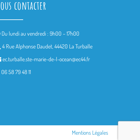
ous contacter
Du lundi au vendredi : 9h00 – 17h00
4 Rue Alphonse Daudet, 44420 La Turballe
ec.turballe.ste-marie-de-l-
ocean@ec44.fr
06 58 79 48 11
Mentions Légales