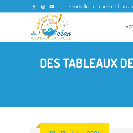
ec.turballe.ste-marie-de-l-ocea
AC
DES TABLEAUX DE