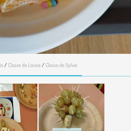
és
/
Classe de Louise
/
Classe de Sylvie