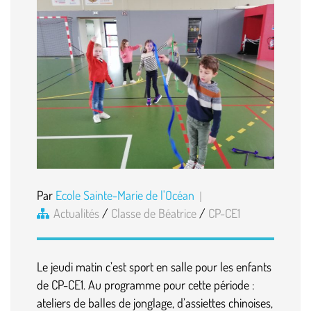
Par
Ecole Sainte-Marie de l'Océan
Actualités
/
Classe de Béatrice
/
CP-CE1
Le jeudi matin c’est sport en salle pour les enfants
de CP-CE1. Au programme pour cette période :
ateliers de balles de jonglage, d’assiettes chinoises,