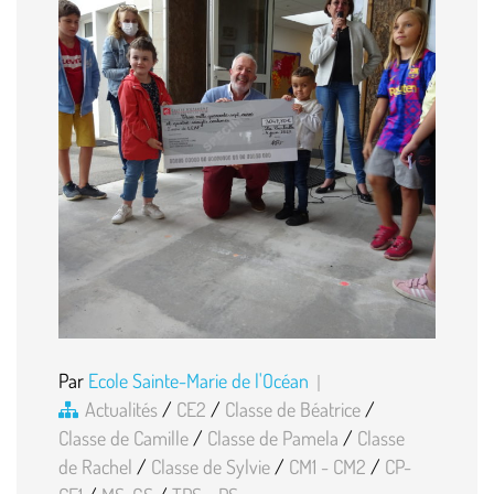
Par
Ecole Sainte-Marie de l'Océan
Actualités
/
CE2
/
Classe de Béatrice
/
Classe de Camille
/
Classe de Pamela
/
Classe
de Rachel
/
Classe de Sylvie
/
CM1 - CM2
/
CP-