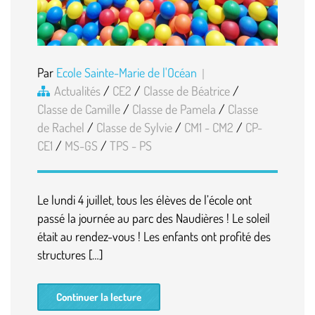
Par
Ecole Sainte-Marie de l'Océan
Actualités
/
CE2
/
Classe de Béatrice
/
Classe de Camille
/
Classe de Pamela
/
Classe
de Rachel
/
Classe de Sylvie
/
CM1 - CM2
/
CP-
CE1
/
MS-GS
/
TPS - PS
Le lundi 4 juillet, tous les élèves de l’école ont
passé la journée au parc des Naudières ! Le soleil
était au rendez-vous ! Les enfants ont profité des
structures […]
Continuer la lecture