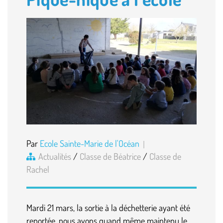
Par
Ecole Sainte-Marie de l'Océan
Actualités
/
Classe de Béatrice
/
Classe de
Rachel
Mardi 21 mars, la sortie à la déchetterie ayant été
reportée, nous avons quand même maintenu le